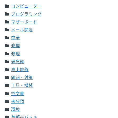
コンピューター
プログラミング
マザーボード
メール関連
中華
修理
修理
備忘録
卓上旋盤
問題・対策
工具・機械
怪文書
未分類
環境
首都高バトル