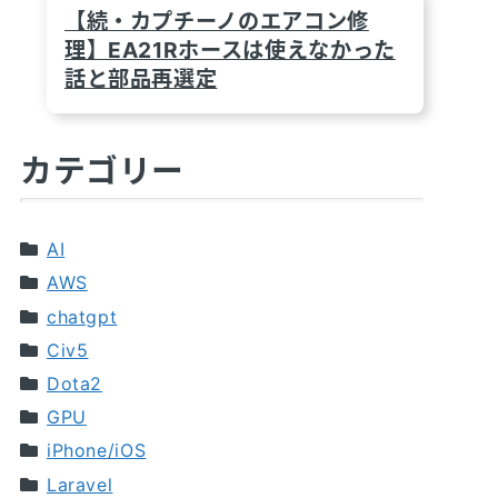
【続・カプチーノのエアコン修
理】EA21Rホースは使えなかった
話と部品再選定
カテゴリー
AI
AWS
chatgpt
Civ5
Dota2
GPU
iPhone/iOS
Laravel