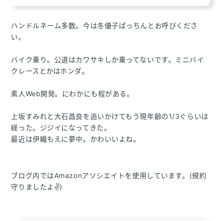
ジ
送
ハンドルネーム多数。今は冬優子ぱっちんとお呼びくださ
い。
り
バイク乗り。公道はカワサキしか乗ってないです。ミニバイ
クレースとかはホンダ。
素人Web開発。にわかにも程がある。
上坂すみれと大石昌良を追いかけてもう現年齢の1/3ぐらいは
経った。ジジイになってきた。
最近は伊織もえに夢中。かわいいよね。
ブログ内ではAmazonアソシエイトを使用しています。(規約
守りましたよ✌)