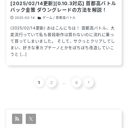
[2025/02/14更新][0.10.3対応] 首都高バトル
バック金策 ダウングレードの方法を解説！
2025-02-14
ゲーム / 首都高バトル
(2025/02/14更新) おはこんにちは！ 首都高バトル、大
変流行っていて私も普段新作は買わないのに流れに乗っ
て買ってしまいました。 そして、サクっとクリアしてし
まい、好きな車カプチーノとかをぼちぼち改造していこ
うと […]
投
1
2
…
8
ペ
ペ
ペ
稿
ー
ー
ー
ジ
ジ
ジ
の
番
番
番
ペ
号
号
号
ー