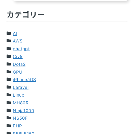
カテゴリー
AI
AWS
chatgpt
Civ5
Dota2
GPU
iPhone/iOS
Laravel
Linux
MH80R
Ninja1000
NS50F
PHP
REBLE250