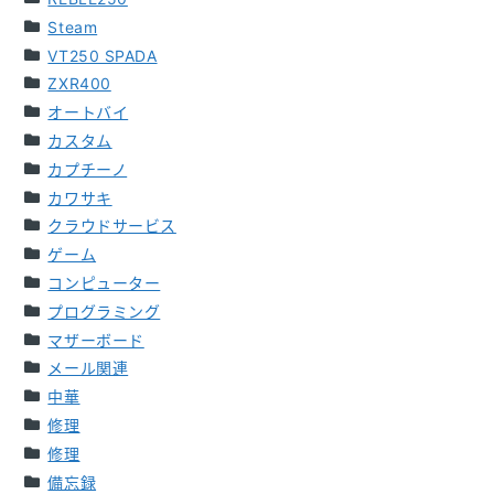
Steam
VT250 SPADA
ZXR400
オートバイ
カスタム
カプチーノ
カワサキ
クラウドサービス
ゲーム
コンピューター
プログラミング
マザーボード
メール関連
中華
修理
修理
備忘録