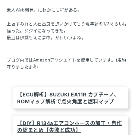
素人Web開発。にわかにも程がある。
上坂すみれと大石昌良を追いかけてもう現年齢の1/3ぐらいは
経った。ジジイになってきた。
最近は伊織もえに夢中。かわいいよね。
ブログ内ではAmazonアソシエイトを使用しています。(規約
守りましたよ✌)
【ECU解析】SUZUKI EA11R カプチーノ、
ROMマップ解析で点火角度と燃料マップ
【DIY】R134aエアコンホースの加工・自作
の総まとめ【失敗と成功】