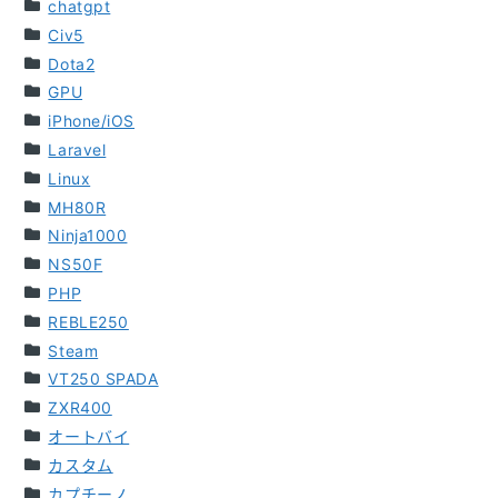
chatgpt
Civ5
Dota2
GPU
iPhone/iOS
Laravel
Linux
MH80R
Ninja1000
NS50F
PHP
REBLE250
Steam
VT250 SPADA
ZXR400
オートバイ
カスタム
カプチーノ