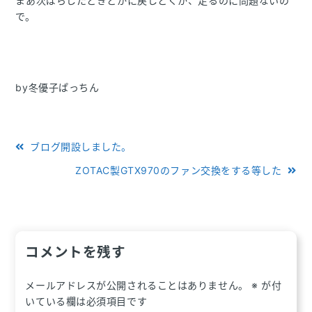
まあ次ばらしたときとかに戻しとくか、走るのに問題ないの
で。
by冬優子ぱっちん
投
ブログ開設しました。
稿
ZOTAC製GTX970のファン交換をする等した
ナ
ビ
ゲ
コメントを残す
ー
メールアドレスが公開されることはありません。
※
が付
シ
いている欄は必須項目です